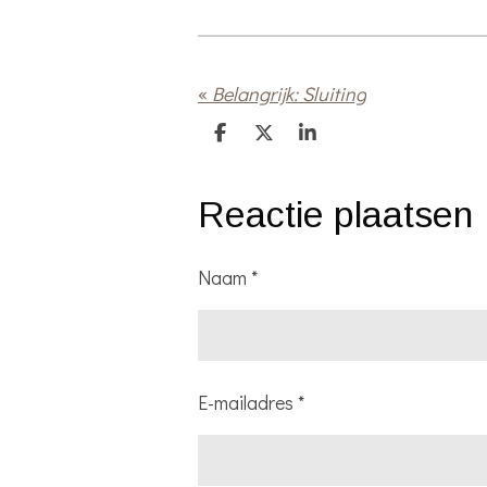
«
Belangrijk: Sluiting
D
D
S
e
e
h
l
e
a
e
l
r
Reactie plaatsen
n
e
Naam *
E-mailadres *