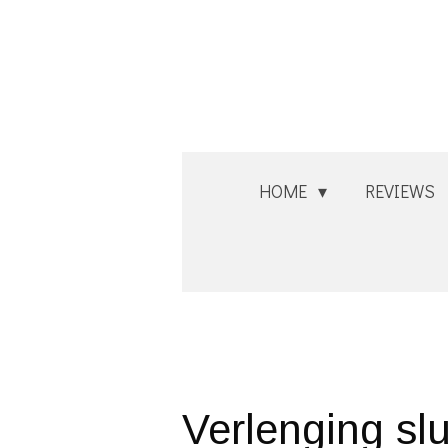
Ga
direct
naar
de
hoofdinhoud
HOME
REVIEWS
Verlenging slu