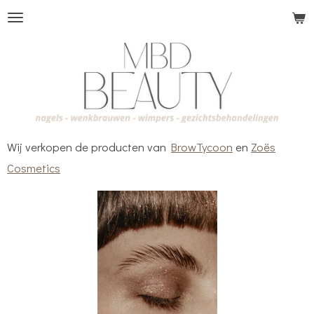
Ga
direct
naar
de
hoofdinhoud
Wij verkopen de producten van
BrowTycoon
en
Zoës
Cosmetics