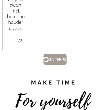
zwart
incl.
bamboe
houder
€ 29,95
Houd mij op de hoogte
GA TERUG