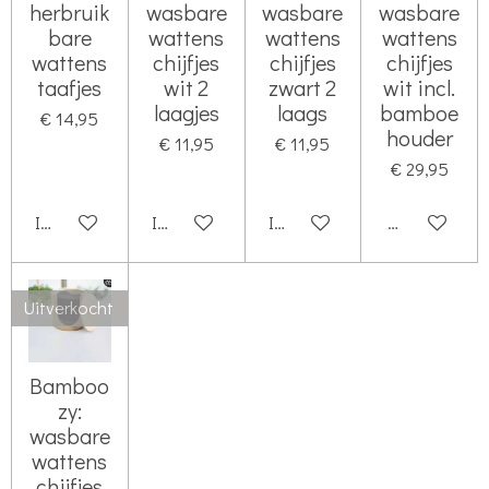
herbruik
wasbare
wasbare
wasbare
bare
wattens
wattens
wattens
wattens
chijfjes
chijfjes
chijfjes
taafjes
wit 2
zwart 2
wit incl.
laagjes
laags
bamboe
€ 14,95
houder
€ 11,95
€ 11,95
€ 29,95
In winkelwagen
In winkelwagen
In winkelwagen
Houd mij op
Uitverkocht
Bamboo
zy:
wasbare
wattens
chijfjes