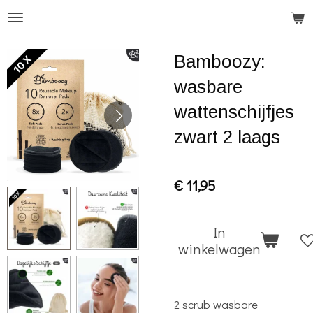
Ga
direct
Bamboozy:
naar
de
wasbare
hoofdinhoud
wattenschijfjes
zwart 2 laags
€ 11,95
In
winkelwagen
2 scrub wasbare