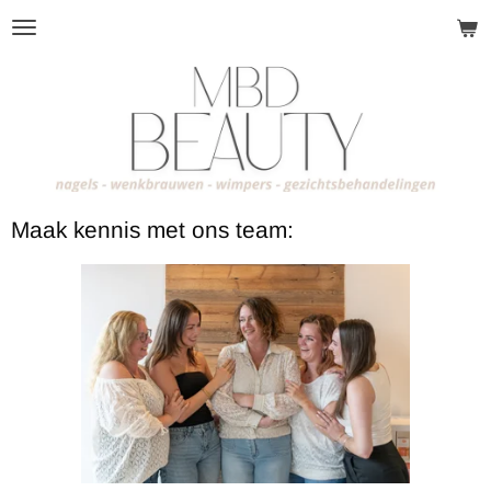
Ga
direct
naar
de
hoofdinhoud
Maak kennis met ons team: