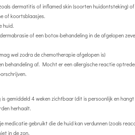
als dermatitis of inflamed skin (soorten huidontsteking) of 
e of koortsblaasjes.
 huid.
dermabrasie of een botox-behandeling in de afgelopen zev
)
mag wel zodra de chemotherapie afgelopen is)
n behandeling af. Mocht er een allergische reactie optreden,
orschrijven.
is gemiddeld 4 weken zichtbaar (dit is persoonlijk en hangt 
rden herhaalt.
e medicatie gebruikt die de huid kan verdunnen (zoals reac
niet
in de zon.