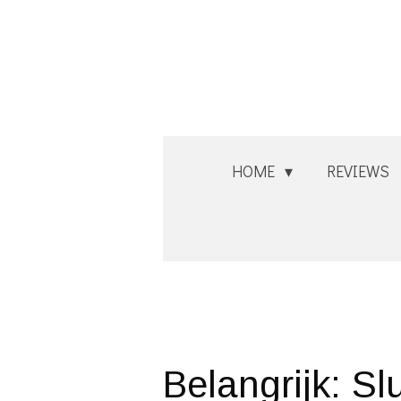
Ga
direct
naar
de
hoofdinhoud
HOME
REVIEWS
Belangrijk: Slu