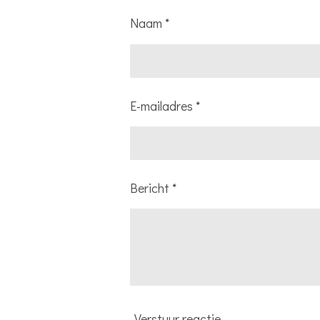
Naam *
E-mailadres *
Bericht *
Verstuur reactie