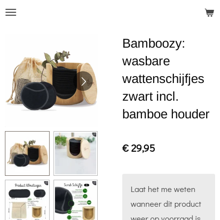
Ga
direct
Bamboozy:
naar
de
wasbare
hoofdinhoud
wattenschijfjes
zwart incl.
bamboe houder
€ 29,95
Laat het me weten
wanneer dit product
weer op voorraad is.