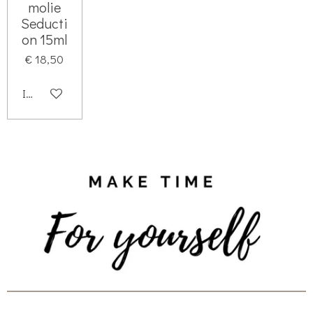
s
molie
Seducti
t
on 15ml
e
€ 18,50
r
r
In winkelwagen
e
n