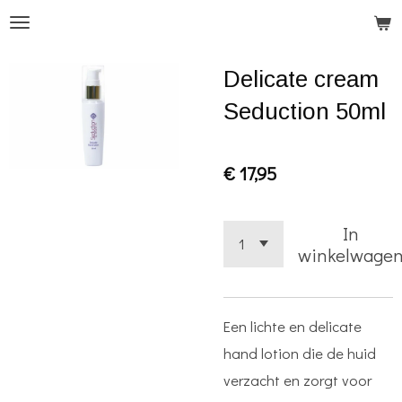
Ga
direct
Delicate cream
naar
de
Seduction 50ml
hoofdinhoud
€ 17,95
In
winkelwage
Een lichte en delicate
hand lotion die de huid
verzacht en zorgt voor