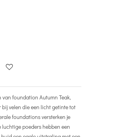
n van foundation Autumn Teak,
ij velen die een licht getinte tot
rale foundations versterken je
e luchtige poeders hebben een
huid een egale uitstraling met een