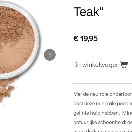
Teak"
€ 19,95
In winkelwagen
Met de neutrale ondertoo
past deze minerale poeder b
getinte huid hebben. Mine
natuurlijke schoonheid: d
mooi dekking en geven de 