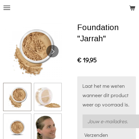
Ga
direct
Foundation
naar
de
"Jarrah"
hoofdinhoud
€ 19,95
Laat het me weten
wanneer dit product
weer op voorraad is.
Verzenden