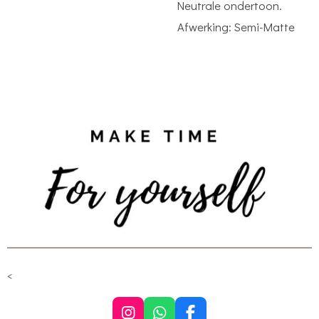
Neutrale ondertoon.
Afwerking: Semi-Matte
<
I
W
F