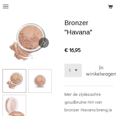
Ga
direct
Bronzer
naar
de
"Havana"
hoofdinhoud
€ 16,95
In
winkelwage
Met de zijdezachte
goudbruine tint van
bronzer Havana breng je