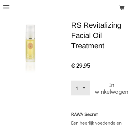
Ga
direct
RS Revitalizing
naar
de
Facial Oil
hoofdinhoud
Treatment
€ 29,95
In
winkelwage
RAWA Secret
Een heerlijk voedende en