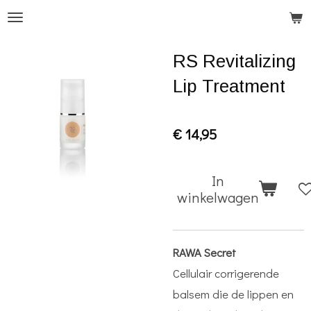
Ga
direct
RS Revitalizing
naar
de
Lip Treatment
hoofdinhoud
€ 14,95
In
winkelwagen
RAWA Secret
Cellulair corrigerende
balsem die de lippen en