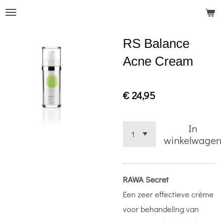
Ga
direct
RS Balance
naar
de
Acne Cream
hoofdinhoud
€ 24,95
In
winkelwage
RAWA Secret
Een zeer effectieve crème
voor behandeling van