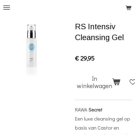
Ga
direct
RS Intensiv
naar
de
Cleansing Gel
hoofdinhoud
€ 29,95
In
winkelwagen
RAWA
Secret
Een luxe cleansing gel op
basis van Castor en