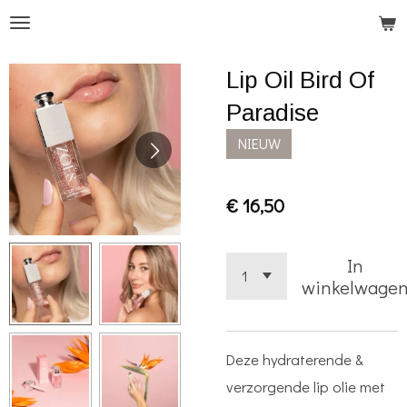
Ga
direct
Lip Oil Bird Of
naar
de
Paradise
hoofdinhoud
NIEUW
€ 16,50
In
winkelwage
Deze hydraterende &
verzorgende lip olie met