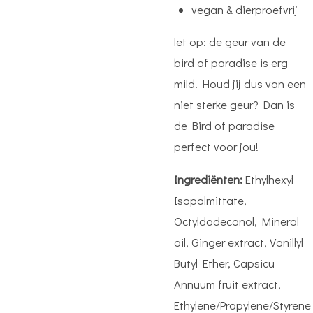
vegan & dierproefvrij
let op: de geur van de
bird of paradise is erg
mild. Houd jij dus van een
niet sterke geur? Dan is
de Bird of paradise
perfect voor jou!
I
ngrediënte
n:
Ethylhexyl
Isopalmittate,
Octyldodecanol, Mineral
oil, Ginger extract, Vanillyl
Butyl Ether, Capsicu
Annuum fruit extract,
Ethylene/Propylene/Styrene