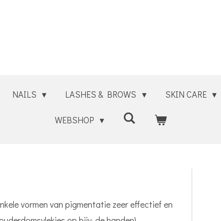
NAILS
LASHES & BROWS
SKIN CARE
WEBSHOP
ele vormen van pigmentatie zeer effectief en
ouderdomsvlekjes op bijv. de handen).