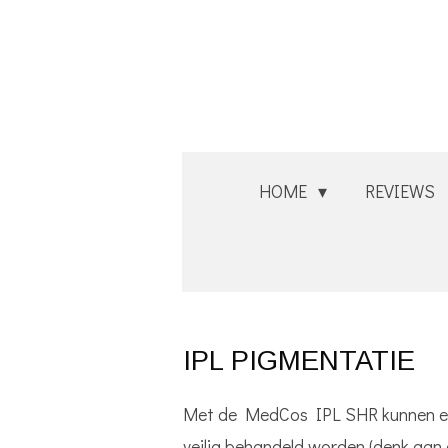
Ga
direct
naar
de
hoofdinhoud
HOME
REVIEWS
IPL PIGMENTATIE
Met de MedCos IPL SHR kunnen enk
veilig behandeld worden (denk aan 